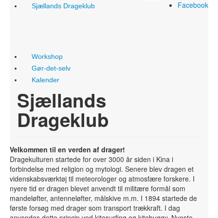
Facebook
Sjællands Drageklub
Workshop
Gør-det-selv
Kalender
Sjællands
Drageklub
Velkommen til en verden af drager!
Dragekulturen startede for over 3000 år siden i Kina i
forbindelse med religion og mytologi. Senere blev dragen et
videnskabsværktøj til meteorologer og atmosfære forskere. I
nyere tid er dragen blevet anvendt til militære formål som
mandeløfter, antenneløfter, målskive m.m. I 1894 startede de
første forsøg med drager som transport trækkraft. I dag
anvendes dette princip ved kitesurfing og kitebuggy. Nyeste