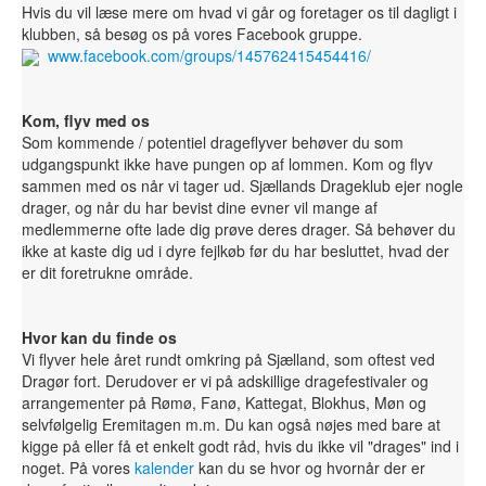
Hvis du vil læse mere om hvad vi går og foretager os til dagligt i
klubben, så besøg os på vores Facebook gruppe.
www.facebook.com/groups/145762415454416/
Kom, flyv med os
Som kommende / potentiel drageflyver behøver du som
udgangspunkt ikke have pungen op af lommen. Kom og flyv
sammen med os når vi tager ud. Sjællands Drageklub ejer nogle
drager, og når du har bevist dine evner vil mange af
medlemmerne ofte lade dig prøve deres drager. Så behøver du
ikke at kaste dig ud i dyre fejlkøb før du har besluttet, hvad der
er dit foretrukne område.
Hvor kan du finde os
Vi flyver hele året rundt omkring på Sjælland, som oftest ved
Dragør fort. Derudover er vi på adskillige dragefestivaler og
arrangementer på Rømø, Fanø, Kattegat, Blokhus, Møn og
selvfølgelig Eremitagen m.m. Du kan også nøjes med bare at
kigge på eller få et enkelt godt råd, hvis du ikke vil "drages" ind i
noget. På vores
kalender
kan du se hvor og hvornår der er