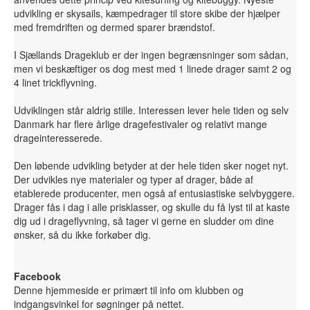
udvikling er skysails, kæmpedrager til store skibe der hjælper
med fremdriften og dermed sparer brændstof.
I Sjællands Drageklub er der ingen begrænsninger som sådan,
men vi beskæftiger os dog mest med 1 linede drager samt 2 og
4 linet trickflyvning.
Udviklingen står aldrig stille. Interessen lever hele tiden og selv
Danmark har flere årlige dragefestivaler og relativt mange
drageinteresserede.
Den løbende udvikling betyder at der hele tiden sker noget nyt.
Der udvikles nye materialer og typer af drager, både af
etablerede producenter, men også af entusiastiske selvbyggere.
Drager fås i dag i alle prisklasser, og skulle du få lyst til at kaste
dig ud i drageflyvning, så tager vi gerne en sludder om dine
ønsker, så du ikke forkøber dig.
Facebook
Denne hjemmeside er primært til info om klubben og
indgangsvinkel for søgninger på nettet.