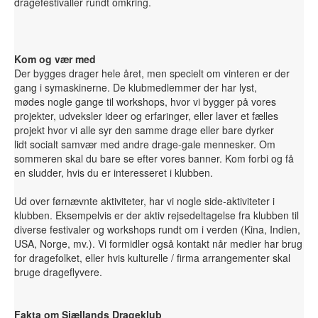
dragefestivaller rundt omkring.
Kom og vær med
Der bygges drager hele året, men specielt om vinteren er der
gang i symaskinerne. De klubmedlemmer der har lyst,
mødes nogle gange til workshops, hvor vi bygger på vores
projekter, udveksler ideer og erfaringer, eller laver et fælles
projekt hvor vi alle syr den samme drage eller bare dyrker
lidt socialt samvær med andre drage-gale mennesker. Om
sommeren skal du bare se efter vores banner. Kom forbi og få
en sludder, hvis du er interesseret i klubben.
Ud over førnævnte aktiviteter, har vi nogle side-aktiviteter i
klubben. Eksempelvis er der aktiv rejsedeltagelse fra klubben til
diverse festivaler og workshops rundt om i verden (Kina, Indien,
USA, Norge, mv.). Vi formidler også kontakt når medier har brug
for dragefolket, eller hvis kulturelle / firma arrangementer skal
bruge drageflyvere.
Fakta om Sjællands Drageklub